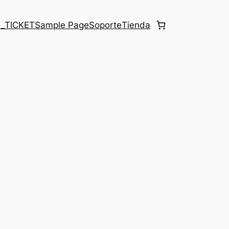
 _TICKET
Sample Page
Soporte
Tienda